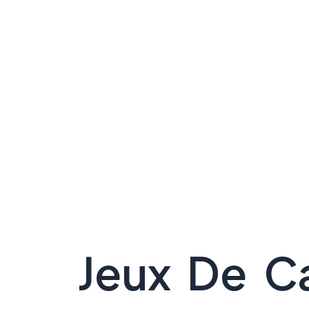
Jeux De Ca