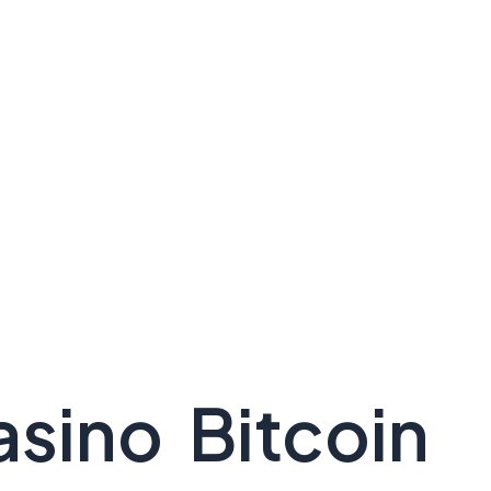
sino Bitcoin