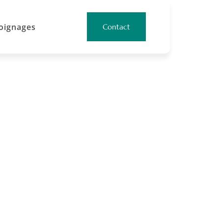
oignages
Contact