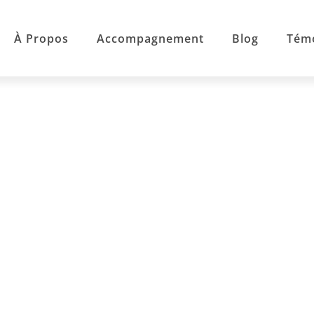
À Propos
Accompagnement
Blog
Tém