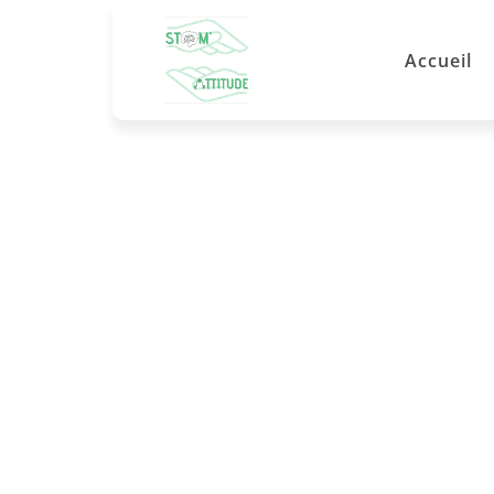
Aller
au
Accueil
contenu